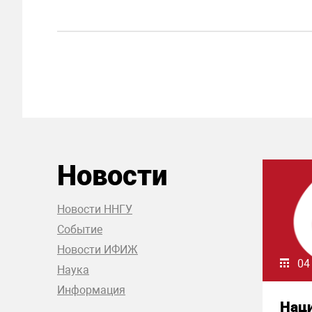
Новости
Новости ННГУ
Событие
Новости ИФИЖ
04
Наука
Информация
Нац