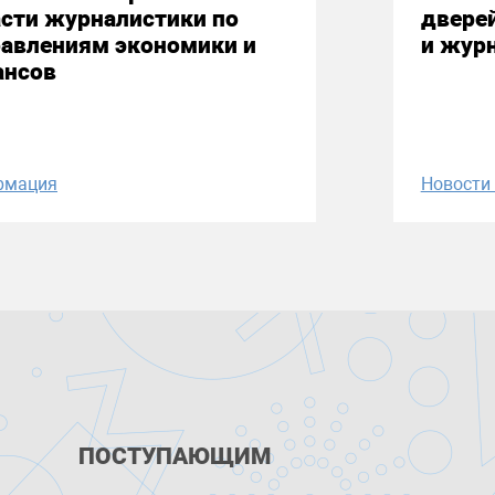
сти журналистики по
двере
равлениям экономики и
и жур
ансов
рмация
Новост
ПОСТУПАЮЩИМ