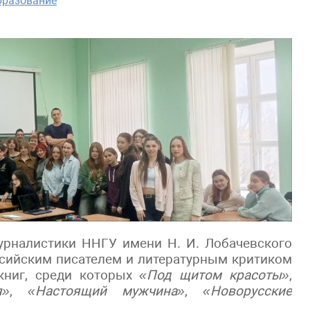
бразование
урналистики ННГУ имени Н. И. Лобачевского
ссийским писателем и литературным критиком
книг, среди которых
«Под щитом красоты»
,
я»
,
«Настоящий мужчина»
,
«Новорусские