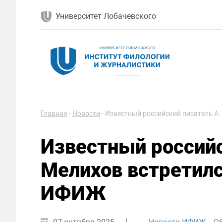
Университет Лобачевского
Главная
-
Новости
-
Известный российский писатель А
Известный российс
Мелихов встретилс
ИФИЖ