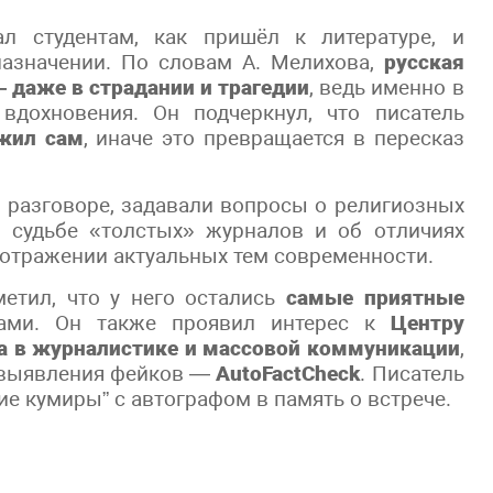
ал студентам, как пришёл к литературе, и
азначении. По словам А. Мелихова,
русская
— даже в страдании и трагедии
, ведь именно в
вдохновения. Он подчеркнул, что писатель
жил сам
, иначе это превращается в пересказ
 разговоре, задавали вопросы о религиозных
о судьбе «толстых» журналов и об отличиях
 отражении актуальных тем современности.
етил, что у него остались
самые приятные
ами. Он также проявил интерес к
Центру
а в журналистике и массовой коммуникации
,
я выявления фейков —
AutoFactCheck
. Писатель
е кумиры” с автографом в память о встрече.