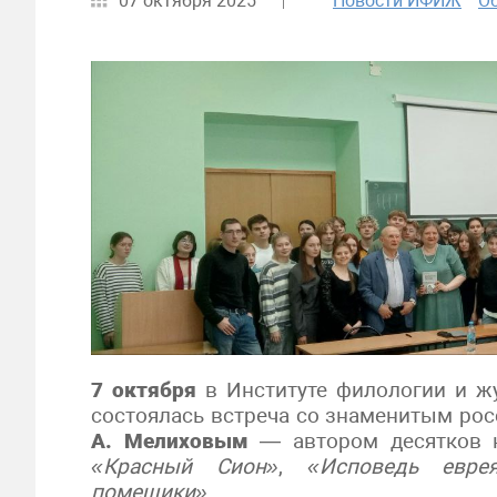
07 октября 2025
Новости ИФИЖ
О
7 октября
в Институте филологии и ж
состоялась встреча со знаменитым ро
А. Мелиховым
— автором десятков 
«Красный Сион»
,
«Исповедь евре
помещики»
.