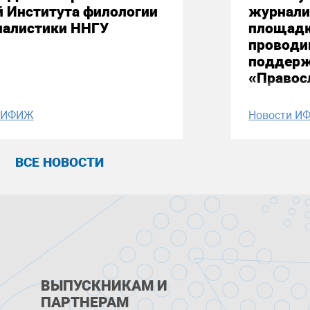
й Института филологии
журнали
налистики ННГУ
площадк
проводи
поддерж
«Правос
и ИФИЖ
Новости И
ВСЕ НОВОСТИ
ВЫПУСКНИКАМ И
ПАРТНЕРАМ