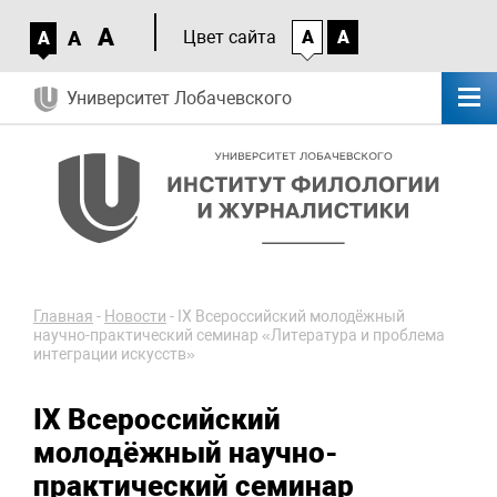
A
A
Цвет сайта
A
A
A
Университет Лобачевского
Главная
-
Новости
-
IX Всероссийский молодёжный
научно-практический семинар «Литература и проблема
интеграции искусств»
IX Всероссийский
молодёжный научно-
практический семинар