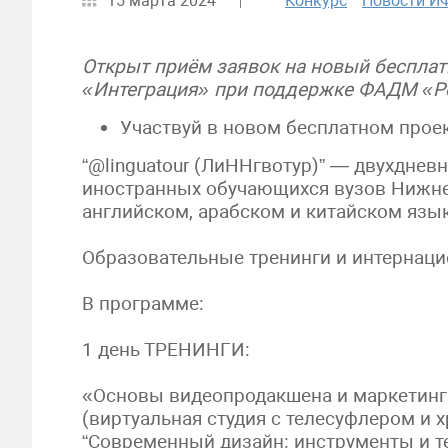
15 марта 2024
Конкурс
Новости 
Открыт приём заявок на новый бесплат
«Интеграция» при поддержке ФАДМ «Р
Участвуй в новом бесплатном проек
“@linguatour (ЛиННгвотур)” — двухднев
иностранных обучающихся вузов Нижнего
английском, арабском и китайском язык
Образовательные тренинги и интернаци
В программе:
1 день ТРЕНИНГИ:
«Основы видеопродакшена и маркетинга
(виртуальная студия с телесуфлером и 
“Современный дизайн: инструменты и т