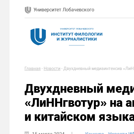
Университет Лобачевского
Главная
-
Новости
-
Двухдневный медиаинтенсив «ЛиНН
Двухдневный меди
«ЛиННгвотур» на а
и китайском язык