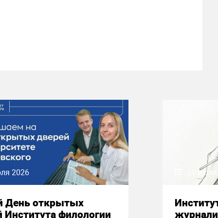
юля 2026
21 июля
й День открытых
Институ
й Института филологии
журнали