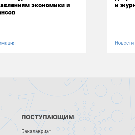
равлениям экономики и
и жур
ансов
рмация
Новост
ПОСТУПАЮЩИМ
Бакалавриат