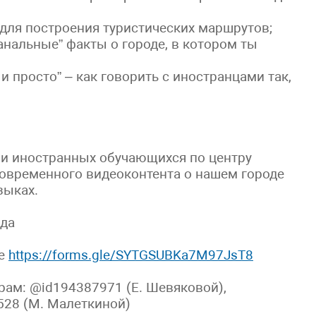
для построения туристических маршрутов;
анальные” факты о городе, в котором ты
и просто” – как говорить с иностранцами так,
х и иностранных обучающихся по центру
овременного видеоконтента о нашем городе
зыках.
ода
ке
https://forms.gle/SYTGSUBKa7M97JsT8
рам: @id194387971 (Е. Шевяковой),
528 (М. Малеткиной)