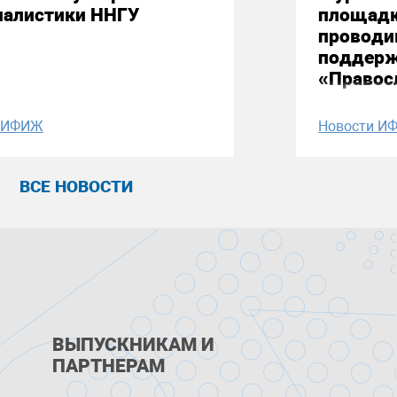
налистики ННГУ
площадк
проводи
поддерж
«Правос
и ИФИЖ
Новости И
ВСЕ НОВОСТИ
ВЫПУСКНИКАМ И
ПАРТНЕРАМ