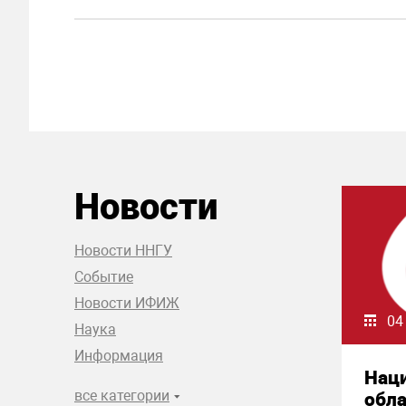
Новости
Новости ННГУ
Событие
Новости ИФИЖ
04
Наука
Информация
Нац
все категории
обла