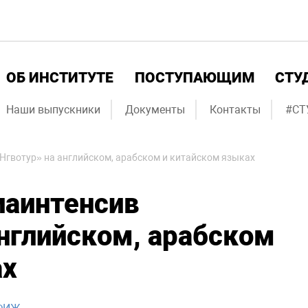
ОБ ИНСТИТУТЕ
ПОСТУПАЮЩИМ
СТУ
Наши выпускники
Документы
Контакты
#СТ
гвотур» на английском, арабском и китайском языках
аинтенсив
нглийском, арабском
ах