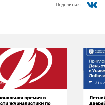
Поделиться:
 августа 2026
31 и
иональная премия в
Летни
сти журналистики по
двере