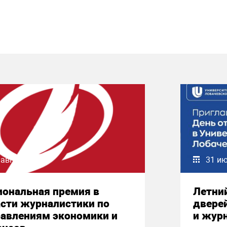
 августа 2026
31 и
иональная премия в
Летни
сти журналистики по
двере
равлениям экономики и
и жур