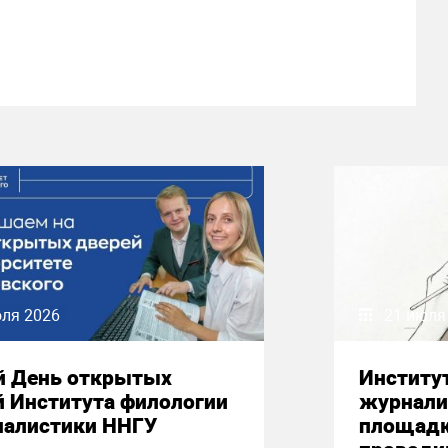
юля 2026
21 июля
й День открытых
Институ
й Института филологии
журнали
налистики ННГУ
площадк