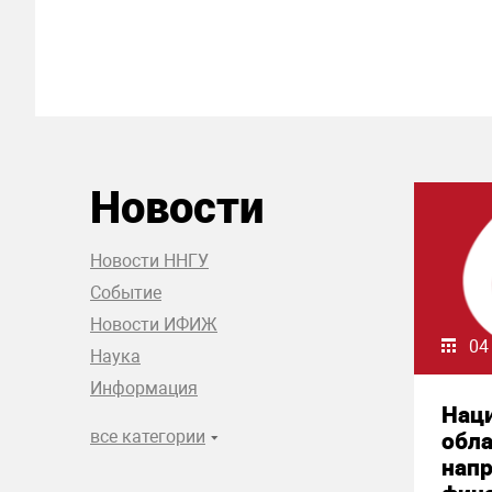
Новости
Новости ННГУ
Событие
Новости ИФИЖ
04
Наука
Информация
Нац
все категории
обла
нап