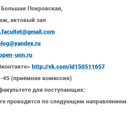
. Большая Покровская,
таж, актовый зал
g.facultet@gmail.com
olog@yandex.ru
open-unn.ru
«Вконтакте»
http://vk.com/id150511657
0-45 (приёмная комиссия)
факультете для поступающих:
ете проводится по следующим направлениям