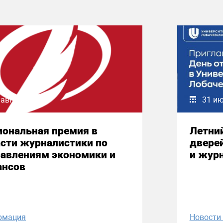
 августа 2026
31 и
иональная премия в
Летни
сти журналистики по
двере
равлениям экономики и
и жур
ансов
рмация
Новост