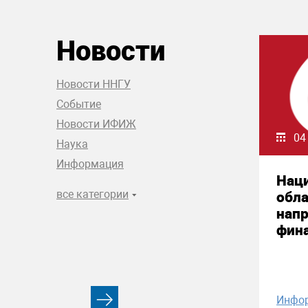
Новости
Новости ННГУ
Событие
Новости ИФИЖ
04
Наука
Информация
Нац
все категории
обла
нап
фин
Инфо