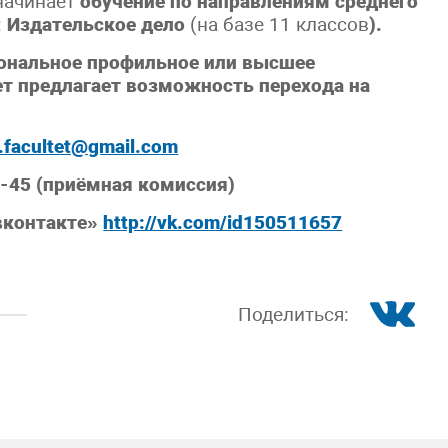
начинает
обучение по направлениям среднего
:
Издательское дело
(на базе 11 классов
).
иональное профильное или высшее
ет предлагает возможность перехода на
g.facultet@gmail.com
0-45 (приёмная комиссия)
«вконтакте»
http://vk.com/id150511657
Поделиться: