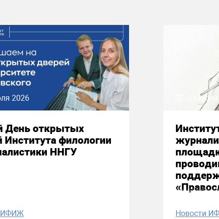
юля 2026
21 июля
й День открытых
Институ
й Института филологии
журнали
налистики ННГУ
площадк
проводи
поддерж
«Правос
и ИФИЖ
Новости И