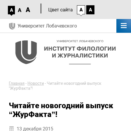
A
A
Цвет сайта
A
A
A
Университет Лобачевского
Главная
-
Новости
-
Читайте новогодний выпуск
"ЖурФакта"!
Читайте новогодний выпуск
“ЖурФакта”!
13 декабря 2015