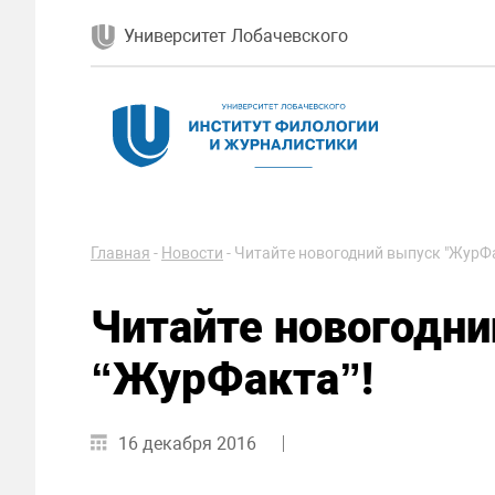
Университет Лобачевского
Главная
-
Новости
-
Читайте новогодний выпуск "ЖурФа
Читайте новогодни
“ЖурФакта”!
16 декабря 2016