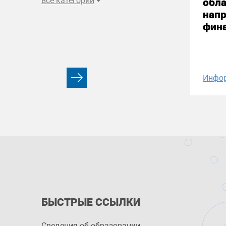
все категории
обла
нап
фин
Инфо
БЫСТРЫЕ ССЫЛКИ
Сведения об образовании