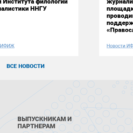
й Института филологии
журнали
налистики ННГУ
площадк
проводи
поддерж
«Правос
и ИФИЖ
Новости И
ВСЕ НОВОСТИ
ВЫПУСКНИКАМ И
ПАРТНЕРАМ