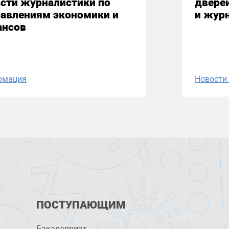
сти журналистики по
двере
равлениям экономики и
и жур
ансов
рмация
Новост
ПОСТУПАЮЩИМ
Бакалавриат