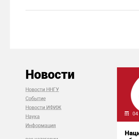
Новости
Новости ННГУ
Событие
Новости ИФИЖ
04
Наука
Информация
Нац