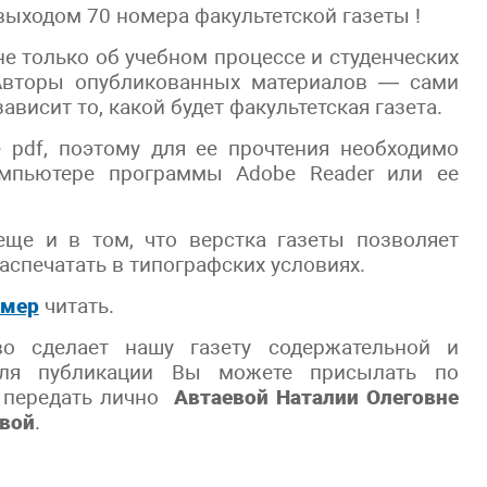
ыходом 70 номера факультетской газеты !
е только об учебном процессе и студенческих
. Авторы опубликованных материалов — сами
ависит то, какой будет факультетская газета.
 pdf, поэтому для ее прочтения необходимо
омпьютере программы Adobe Reader или ее
еще и в том, что верстка газеты позволяет
распечатать в типографских условиях.
омер
читать.
во сделает нашу газету содержательной и
для публикации Вы можете присылать по
е передать лично
Автаевой Наталии Олеговне
овой
.