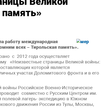
аницы Великой
 память»
ла работу международная
омним всех – Тирольская память».
ерано с 2012 года осуществляет
му «Неизвестные страницы Великой войны:
 составляющих которой является
ичных участах Доломитового фронта и в его
ой войны Российское Военно-Историческое
проводит совместно с Русским Центром им.
 полевой лагерь- экспедицию в Южном
скового движения России из Тулы, Москвы,