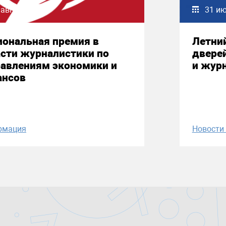
 августа 2026
31 и
иональная премия в
Летни
сти журналистики по
двере
равлениям экономики и
и жур
ансов
рмация
Новост