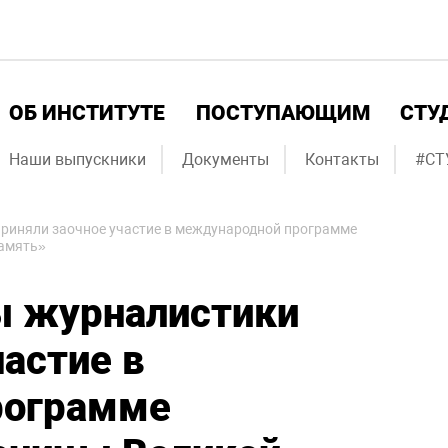
ОБ ИНСТИТУТЕ
ПОСТУПАЮЩИМ
СТУ
Наши выпускники
Документы
Контакты
#СТ
риняли заочное участие в международной программе
память»
ы журналистики
частие в
рограмме