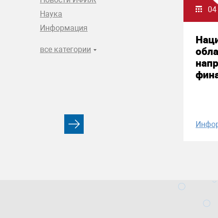
04
Наука
Информация
Нац
все категории
обла
нап
фин
Инфо