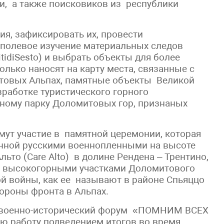
ни, а также поисковиков из республики
я, зафиксировать их, провести
 полевое изучение материальных следов
tidiSesto) и выбрать объекты для более
лько наносят на карту места, связанные с
товых Альпах, памятные объекты Великой
зработке туристического горного
ному парку Доломитовых гор, признаных
мут участие в памятной церемонии, которая
енной русскими военнопленными на высоте
ьто (Care Alto) в долине Рендена – Трентино,
 с высокогорными участками Доломитового
ой войны, как ее называют в районе Спьяццо
тороны фронта в Альпах.
военно-исторический форум «ПОМНИМ ВСЕХ
 работу подведением итогов во время