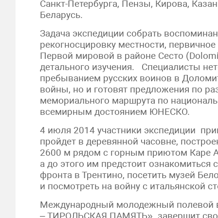
Санкт-Пeтербурга, Пензы, Кирова, Каза
Беларусь.
Задача экспедиции собрать воспоминани
рекогносцировку местности, первичное
Первой мировой в районе Сесто (Dolomi
детального изучения. Специалисты нето
пребыванием русских воинов в Доломи
войны, но и готовят предложения по ра
мемориального маршрута по националь
всемирным достоянием ЮНЕСКО.
4 июля 2014 участники экспедиции при
пройдет в деревянной часовне, постро
2600 м рядом с горным приютом Каре Ал
а до этого им предстоит ознакомиться
фронта в Трентино, посетить музей Бел
и посмотреть на войну с итальянской с
Международный молодежный полевой 
– ТИРОЛЬСКАЯ ПАМЯТЬ» завершит свою