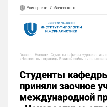
Университет Лобачевского
Главная
-
Новости
-
Студенты кафедры журналистики п
«Неизвестные страницы Великой войны: тирольская 
Студенты кафедр
приняли заочное у
международной п