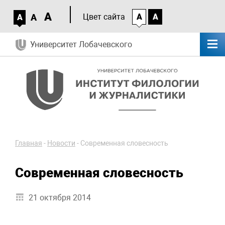
A
A
Цвет сайта
A
A
A
Университет Лобачевского
Главная
-
Новости
-
Современная словесность
Современная словесность
21 октября 2014