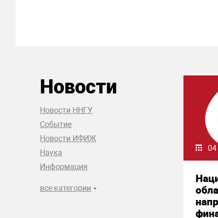
Новости
Новости ННГУ
Событие
Новости ИФИЖ
04
Наука
Информация
Нац
все категории
обла
нап
фин