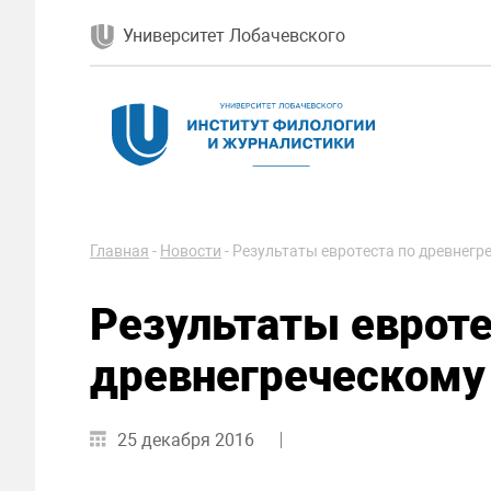
Университет Лобачевского
Главная
-
Новости
-
Результаты евротеста по древнегр
Результаты евроте
древнегреческому
25 декабря 2016