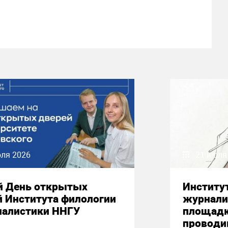
юля 2026
21 июля
й День открытых
Институ
й Института филологии
журнали
налистики ННГУ
площадк
проводи