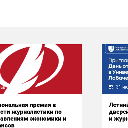
 августа 2026
31 и
иональная премия в
Летни
сти журналистики по
двере
равлениям экономики и
и жур
ансов