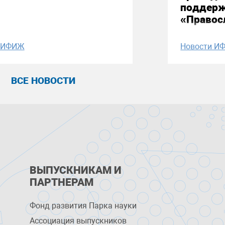
поддерж
«Правос
и ИФИЖ
Новости И
ВСЕ НОВОСТИ
ВЫПУСКНИКАМ И
ПАРТНЕРАМ
Фонд развития Парка науки
Ассоциация выпускников