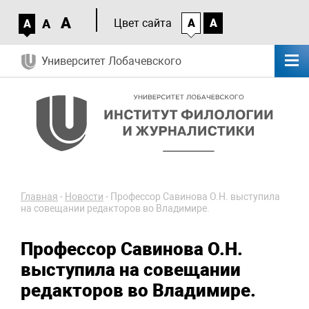
A
A
Цвет сайта
A
A
A
Университет Лобачевского
Главная
-
Новости
-
Профессор Савинова О.Н. выступила
на совещании редакторов во Владимире.
Профессор Савинова О.Н.
выступила на совещании
редакторов во Владимире.