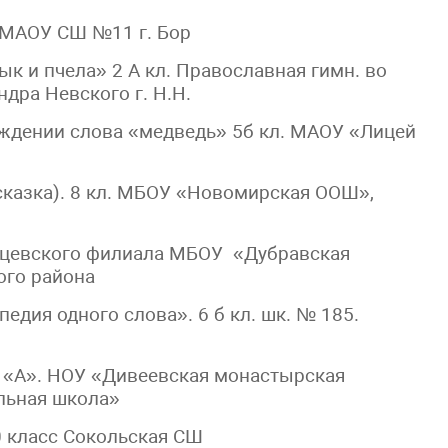
. МАОУ СШ №11 г. Бор
к и пчела» 2 А кл. Православная гимн. во
дра Невского г. Н.Н.
ждении слова «медведь» 5б кл. МАОУ «Лицей
сказка). 8 кл. МБОУ «Новомирская ООШ»,
янцевского филиала МБОУ «Дубравская
ого района
педия одного слова». 6 б кл. шк. № 185.
а «А». НОУ «Дивеевская монастырская
льная школа»
 класс Сокольская СШ