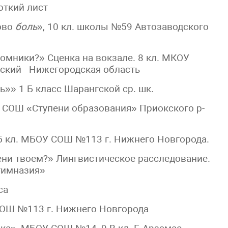
откий лист
ово
боль
», 10 кл. школы №59 Автозаводского
ломники?» Сценка на вокзале. 8 кл. МКОУ
льский Нижегородская область
ь»» 1 Б класс Шарангской ср. шк.
У СОШ «Ступени образования» Приокского р-
5 кл. МБОУ СОШ №113 г. Нижнего Новгорода.
ени твоем?» Лингвистическое расследование.
гимназия»
са
СОШ №113 г. Нижнего Новгорода