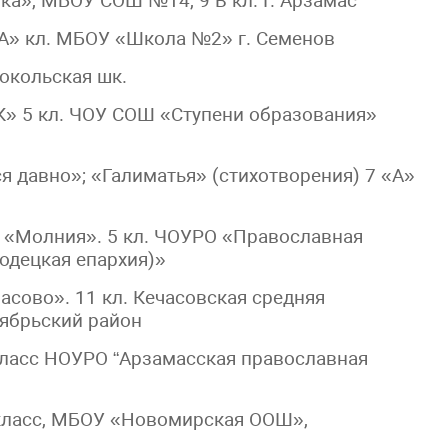
ка», МБОУ СОШ №14, 9 В кл. Г. Арзамас
«А» кл. МБОУ «Школа №2» г. Семенов
окольская шк.
К» 5 кл. ЧОУ СОШ «Ступени образования»
 давно»; «Галиматья» (стихотворения) 7 «А»
е «Молния». 5 кл. ЧОУРО «Православная
одецкая епархия)»
сово». 11 кл. Кечасовская средняя
ябрьский район
ласс НОУРО “Арзамасская православная
 класс, МБОУ «Новомирская ООШ»,