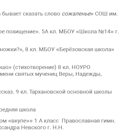
а бывает сказать слово
сожаленье
» СОШ им.
ное похищение». 5А кл. МБОУ «Школа №14» г.
 ножки?», 8 кл. МБОУ «Берёзовская школа»
ошо» (стихотворение) 8 кл. НОУРО
имени святых мучениц Веры, Надежды,
ссказ. 9 кл. Тархановской основной школы
средняя школа
ом «вкупе»» 1 А класс Православная гимн.
сандра Невского г. Н.Н.