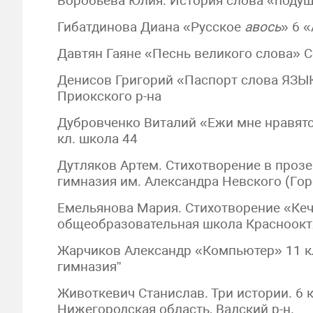
Воробьева Юлия. История слова «подуш
Гибатдинова Диана «Русское
авось
» 6 
Давтян Гаяне «Песнь великого слова» С
Денисов Григорий «Паспорт слова ЯЗЫ
Приокского р-на
Дубровченко Виталий «Ежи мне нравятся
кл. школа 44
Дутляков Артем. Стихотворение в проз
гимназия им. Александра Невского (Гор
Емельянова Мария. Стихотворение «Кеча
общеобразовательная школа Красноокт
Жарчиков Александр «Компьютер» 11 к
гимназия”
Животкевич Станислав. Три истории. 6
Нижегородская область, Вадский р-н.