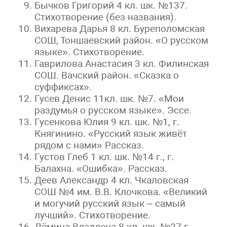
Бычков Григорий 4 кл. шк. №137.
Стихотворение (без названия).
Вихарева Дарья 8 кл. Буреполомская
СОШ, Тоншаевский район. «О русском
языке». Стихотворение.
Гаврилова Анастасия 3 кл. Филинская
СОШ. Вачский район. «Сказка о
суффиксах».
Гусев Денис 11кл. шк. №7. «Мои
раздумья о русском языке». Эссе.
Гусенкова Юлия 9 кл. шк. №1, г.
Княгинино. «Русский язык живёт
рядом с нами» Рассказ.
Густов Глеб 1 кл. шк. №14 г., г.
Балахна. «Ошибка». Рассказ.
Деев Александр 4 кл. Чкаловская
СОШ №4 им. В.В. Клочкова. «Великий
и могучий русский язык – самый
лучший». Стихотворение.
Дёмина Владлена 8 кл. шк. №27 г.