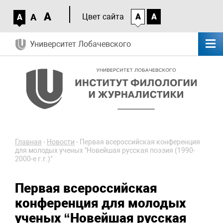
A
A
Цвет сайта
A
A
A
Университет Лобачевского
Главная
-
Новости
-
Первая всероссийская конференция
для молодых ученых "Новейшая русская поэзия (1990-
2000-е г.г.)"
Первая всероссийская
конференция для молодых
ученых “Новейшая русская