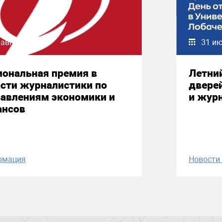
 августа 2026
31 и
иональная премия в
Летни
сти журналистики по
двере
равлениям экономики и
и жур
ансов
рмация
Новост