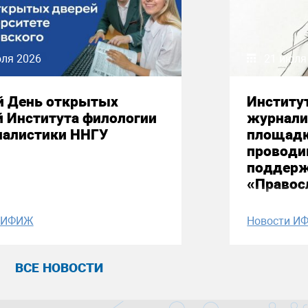
юля 2026
21 июля
й День открытых
Институ
й Института филологии
журнали
налистики ННГУ
площадк
проводи
поддерж
«Правос
и ИФИЖ
Новости И
ВСЕ НОВОСТИ