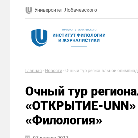
Университет Лобачевского
Главная
-
Новости
-
Очный тур региональной олимпиа
Очный тур регион
«ОТКРЫТИЕ-UNN» 
«Филология»