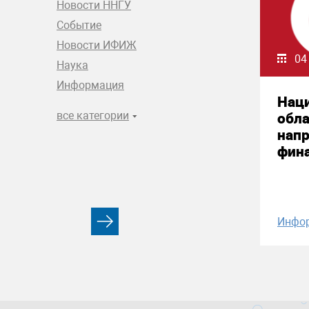
Новости ННГУ
Событие
Новости ИФИЖ
04
Наука
Информация
Нац
все категории
обла
нап
фин
Инфо