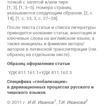
точкой с запятой и/или тире:
[1; 3], [1; 3–5]. Номера страниц
указываются следующим образом: [2, с.
14], [1, с. 33; 3, с. 27–28].
После текста статьи и списка литературы
приводятся название статьи, аннотация и
ключевые слова на английском языке, а
также инициалы и фамилия автора/
авторов в латинской транслитерации (см.
образец на отдельном листе).
Образец оформления статьи
УДК 811.161.1+УДК 811.162.3
Специфика «глобализации»
в деривационных процессах русского и
чешского языков
1
2
© 2011 г.
И.И. Иванов
, Т.И. Иванова