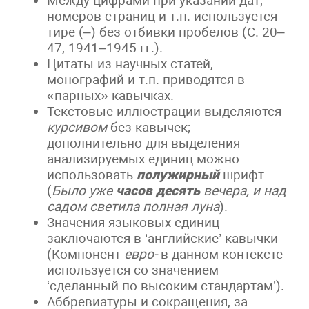
Между цифрами при указании дат,
номеров страниц и т.п. используется
тире (–) без отбивки пробелов (С. 20–
47, 1941–1945 гг.).
Цитаты из научных статей,
монографий и т.п. приводятся в
«парных» кавычках.
Текстовые иллюстрации выделяются
курсивом
без кавычек;
дополнительно для выделения
анализируемых единиц можно
использовать
полужирный
шрифт
(
Было уже
часов
десять
вечера, и над
садом светила полная луна
).
Значения языковых единиц
заключаются в ‘английские’ кавычки
(Компонент
евро-
в данном контексте
используется со значением
‘сделанный по высоким стандартам’).
Аббревиатуры и сокращения, за