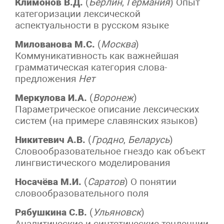
Климонов В.Д.
(
Берлин
,
Германия
) Опыт
категоризации лексической
аспектуальности в русском языке
Милованова М.С.
(
Москва
)
Коммуникативность как важнейшая
грамматическая категория слова-
предложения
Нет
Меркулова И.А.
(
Воронеж
)
Параметрическое описание лексических
систем (на примере славянских языков)
Никитевич А.В.
(
Гродно
,
Беларусь
)
Словообразовательное гнездо как объект
лингвистического моделирования
Носачёва М.И.
(
Саратов
) О понятии
словообразовательного поля
Рябушкина С.В.
(
Ульяновск
)
Аналитические и синтетические тенденции