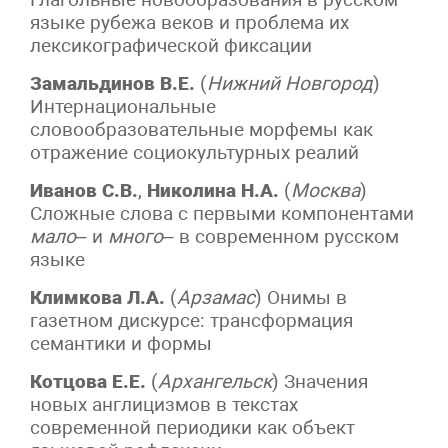
языке рубежа веков и проблема их
лексикографической фиксации
Замальдинов
В.Е.
(
Нижний Новгород
)
Интернациональные
словообразовательные морфемы как
отражение социокультурных реалий
Иванов С.В.
,
Николина Н.А.
(
Москва
)
Сложные слова с первыми компонентами
мало
– и
много
– в современном русском
языке
Климкова Л.А.
(
Арзамас
) Онимы в
газетном дискурсе: трансформация
семантики и формы
Котцова Е.Е.
(
Архангельск
) Значения
новых англицизмов в текстах
современной периодики как объект