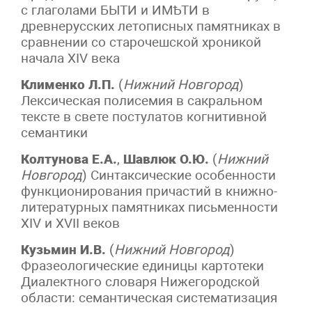
с глаголами БЫТИ и ИМѢТИ в
древнерусских летописных памятниках в
сравнении со старочешской хроникой
начала XIV века
Клименко Л.П.
(
Нижний Новгород
)
Лексическая полисемия в сакральном
тексте в свете постулатов когнитивной
семантики
Колтунова Е.А.
,
Шавлюк О.Ю.
(
Нижний
Новгород
) Синтаксические особенности
функционирования причастий в книжно-
литературных памятниках письменности
XIV и XVII веков
Кузьмин И.В.
(
Нижний Новгород
)
Фразеологические единицы картотеки
Диалектного словаря Нижегородской
области: семантическая систематизация