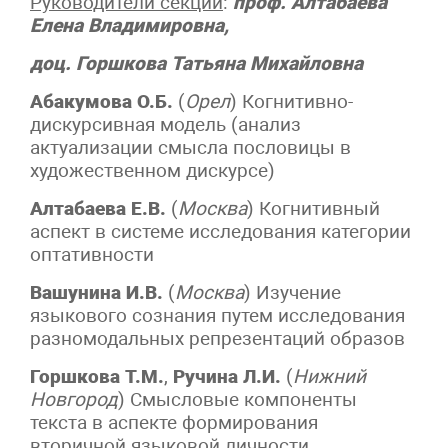
Руководители секции
:
проф. Алтабаева
Елена Владимировна,
доц. Горшкова Татьяна Михайловна
Абакумова О.Б.
(
Орел
) Когнитивно-
дискурсивная модель (анализ
актуализации смысла пословицы в
художественном дискурсе)
Алтабаева Е.В.
(
Москва
) Когнитивный
аспект в системе исследования категории
оптативности
Вашунина И.В.
(
Москва
) Изучение
языкового сознания путем исследования
разномодальных репрезентаций образов
Горшкова Т.М.
,
Ручина Л.И.
(
Нижний
Новгород
) Смысловые компоненты
текста в аспекте формирования
вторичной языковой личности