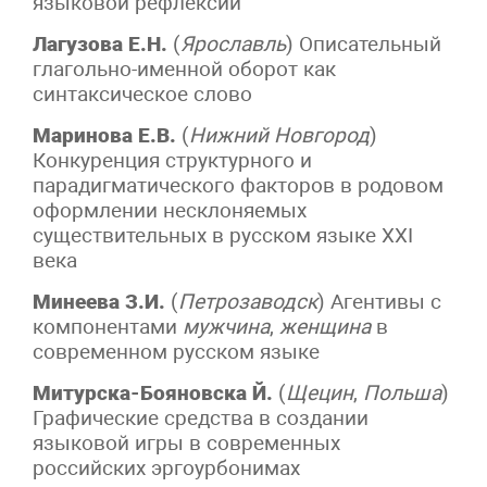
языковой рефлексии
Лагузова Е.Н.
(
Ярославль
) Описательный
глагольно-именной оборот как
синтаксическое слово
Маринова Е.В.
(
Нижний Новгород
)
Конкуренция структурного и
парадигматического факторов в родовом
оформлении несклоняемых
существительных в русском языке XXI
века
Минеева З.И.
(
Петрозаводск
) Агентивы с
компонентами
мужчина
,
женщина
в
современном русском языке
Митурска-Бояновска Й.
(
Щецин
,
Польша
)
Графические средства в создании
языковой игры в современных
российских эргоурбонимах