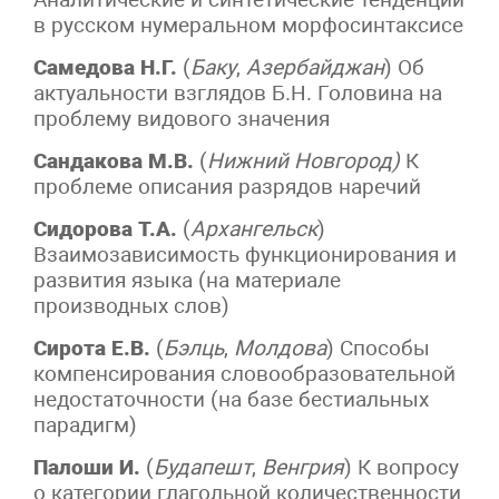
в русском нумеральном морфосинтаксисе
Самедова Н.Г.
(
Баку
,
Азербайджан
) Об
актуальности взглядов Б.Н. Головина на
проблему видового значения
Сандакова М.В.
(
Нижний Новгород)
К
проблеме описания разрядов наречий
Сидорова Т.А.
(
Архангельск
)
Взаимозависимость функционирования и
развития языка (на материале
производных слов)
Сирота Е.В.
(
Бэлць
,
Молдова
) Способы
компенсирования словообразовательной
недостаточности (на базе бестиальных
парадигм)
Палоши И.
(
Будапешт
,
Венгрия
) К вопросу
о категории глагольной количественности