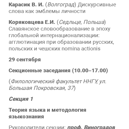
Карасик В. И.
(
Волгоград
) Дискурсивные
слова как эмблемы личности
Коряковцева Е.И.
(
Седльце
,
Польша
)
Славянское словообразование в эпоху
глобальной интернационализации:
агглютинация при образовании русских,
польских и чешских nomina actionis
29 сентября
Секционные заседания (10.00–17.00)
(
Филологический факультет ННГУ, ул.
Большая Покровская, 37
)
Секция 1
Теория языка и методология
языкознания
Руководители секции
:
проф. Виноградов