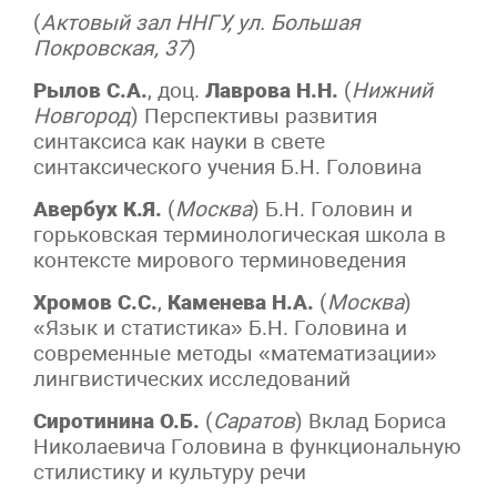
(
Актовый зал ННГУ, ул. Большая
Покровская, 37
)
Рылов С.А.
, доц.
Лаврова Н.Н.
(
Нижний
Новгород
) Перспективы развития
синтаксиса как науки в свете
синтаксического учения Б.Н. Головина
Авербух К.Я.
(
Москва
) Б.Н. Головин и
горьковская терминологическая школа в
контексте мирового терминоведения
Хромов С.С.
,
Каменева Н.А.
(
Москва
)
«Язык и статистика» Б.Н. Головина и
современные методы «математизации»
лингвистических исследований
Сиротинина О.Б.
(
Саратов
) Вклад Бориса
Николаевича Головина в функциональную
стилистику и культуру речи