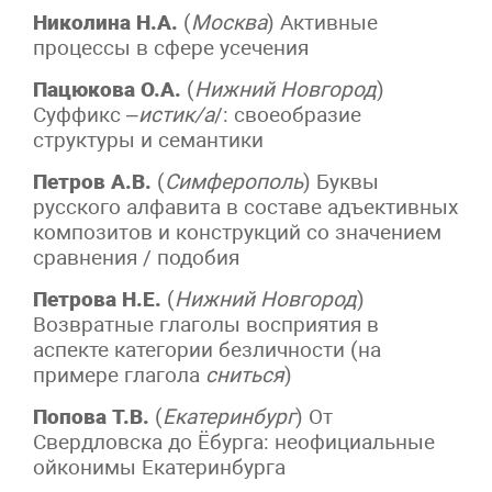
Николина Н.А.
(
Москва
) Активные
процессы в сфере усечения
Пацюкова О.А.
(
Нижний Новгород
)
Суффикс –
истик/а
/: своеобразие
структуры и семантики
Петров А.В.
(
Симферополь
) Буквы
русского алфавита в составе адъективных
композитов и конструкций со значением
сравнения / подобия
Петрова Н.Е.
(
Нижний Новгород
)
Возвратные глаголы восприятия в
аспекте категории безличности (на
примере глагола
сниться
)
Попова Т.В.
(
Екатеринбург
) От
Свердловска до Ёбурга: неофициальные
ойконимы Екатеринбурга