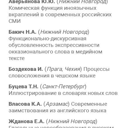
Аверьянова Ю.Ю.
(
Нижний Новгород
)
Комическая функция иноязычных
вкраплений в современных российских
СМИ
Бакич Н.А.
(
Нижний Новгород
)
Функционально-дискурсивная
обусловленность экспрессивности
окказионального слова в медийном
тексте
Боздехова И.
(
Прага
,
Чехия
) Процессы
словосложения в чешском языке
Буцева Т.Н.
(
Санкт-Петербург
)
Иллюстрирование в словарях новых слов
Власова К.А.
(
Арзамас
) Современные
заимствования из английского языка
Жданова Е.А.
(
Нижний Новгород
)
Глагольные новообразования в русском