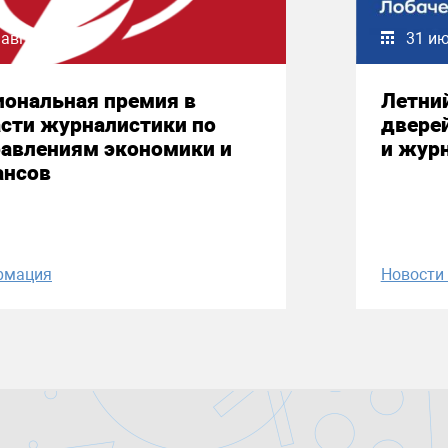
 августа 2026
31 и
иональная премия в
Летни
сти журналистики по
двере
равлениям экономики и
и жур
ансов
рмация
Новост