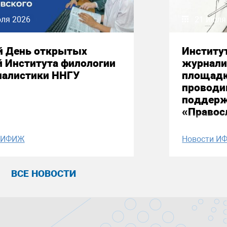
юля 2026
21 июля
й День открытых
Институ
й Института филологии
журнали
налистики ННГУ
площадк
проводи
поддерж
«Правос
и ИФИЖ
Новости И
ВСЕ НОВОСТИ