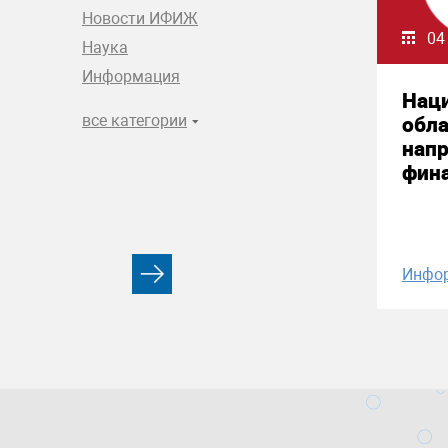
Новости ИФИЖ
04
Наука
Информация
Нац
все категории
обла
нап
фин
Инфо