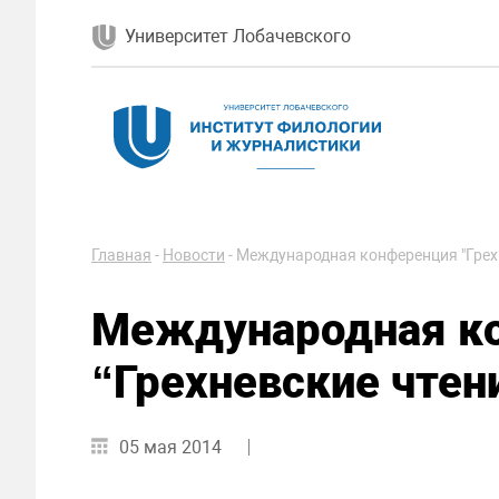
Университет Лобачевского
Главная
-
Новости
-
Международная конференция "Грехн
Международная к
“Грехневские чтени
05 мая 2014