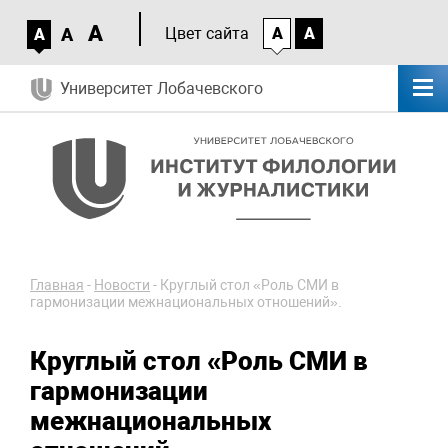
A
A
Цвет сайта
A
A
A
Университет Лобачевского
Главная
-
Новости
-
Круглый стол «Роль СМИ в
гармонизации межнациональных отношений».
Круглый стол «Роль СМИ в
гармонизации
межнациональных