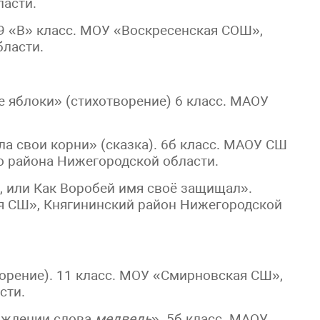
ласти.
9 «В» класс. МОУ «Воскресенская СОШ»,
ласти.
 яблоки» (стихотворение) 6 класс. МАОУ
а свои корни» (сказка). 6б класс. МАОУ СШ
о района Нижегородской области.
 или Как Воробей имя своё защищал».
я СШ», Княгининский район Нижегородской
орение). 11 класс. МОУ «Смирновская СШ»,
сти.
ождении слова
медведь
». 5б класс. МАОУ