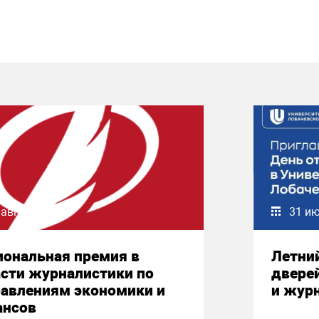
 августа 2026
31 и
иональная премия в
Летни
сти журналистики по
двере
равлениям экономики и
и жур
ансов