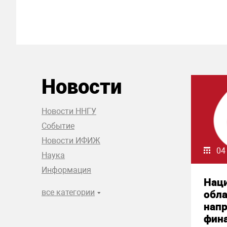
Новости
Новости ННГУ
Событие
Новости ИФИЖ
04
Наука
Информация
Нац
все категории
обла
нап
фин