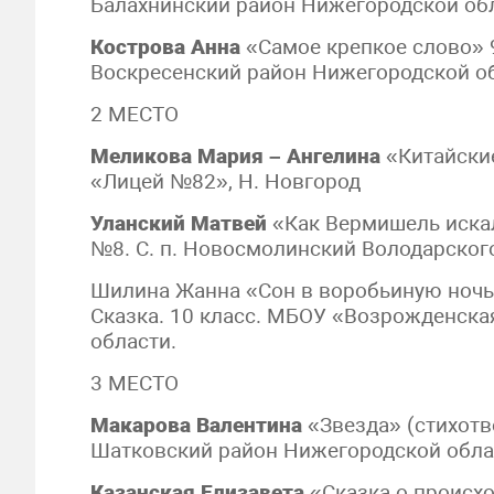
Балахнинский район Нижегородской об
Кострова Анна
«Самое крепкое слово» 
Воскресенский район Нижегородской об
2 МЕСТО
Меликова Мария – Ангелина
«Китайские
«Лицей №82», Н. Новгород
Уланский Матвей
«Как Вермишель искал
№8. С. п. Новосмолинский Володарског
Шилина Жанна «Сон в воробьиную ночь,
Сказка. 10 класс. МБОУ «Возрожденска
области.
3 МЕСТО
Макарова Валентина
«Звезда» (стихотв
Шатковский район Нижегородской обла
Казанская Елизавета
«Сказка о происх