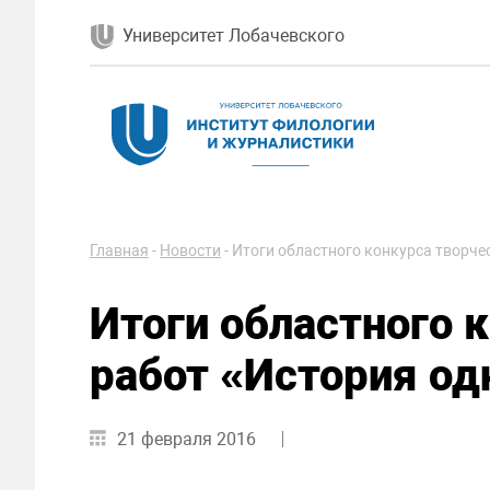
Университет Лобачевского
Главная
-
Новости
-
Итоги областного конкурса творче
Итоги областного 
работ «История од
21 февраля 2016