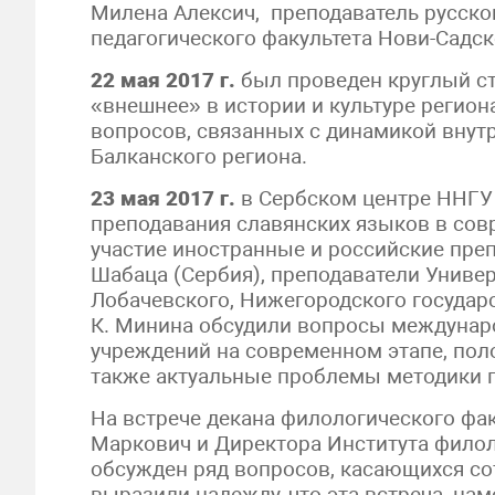
Милена Алексич, преподаватель русско
педагогического факультета Нови-Садск
22 мая 2017 г.
был проведен круглый ст
«внешнее» в истории и культуре регио
вопросов, связанных с динамикой внут
Балканского региона.
23 мая 2017 г.
в Сербском центре ННГУ
преподавания славянских языков в сов
участие иностранные и российские преп
Шабаца (Сербия), преподаватели Универс
Лобачевского, Нижегородского государс
К. Минина обсудили вопросы междунар
учреждений на современном этапе, пол
также актуальные проблемы методики п
На встрече декана филологического фа
Маркович и Директора Института фило
обсужден ряд вопросов, касающихся со
выразили надежду, что эта встреча, н