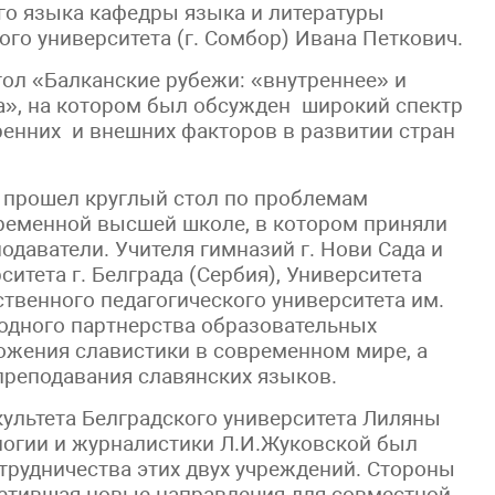
го языка кафедры языка и литературы
ого университета (г. Сомбор) Ивана Петкович.
ол «Балканские рубежи: «внутреннее» и
на», на котором был обсужден широкий спектр
ренних и внешних факторов в развитии стран
 прошел круглый стол по проблемам
ременной высшей школе, в котором приняли
одаватели. Учителя гимназий г. Нови Сада и
итета г. Белграда (Сербия), Университета
твенного педагогического университета им.
одного партнерства образовательных
ожения славистики в современном мире, а
реподавания славянских языков.
культета Белградского университета Лиляны
логии и журналистики Л.И.Жуковской был
трудничества этих двух учреждений. Стороны
аметившая новые направления для совместной