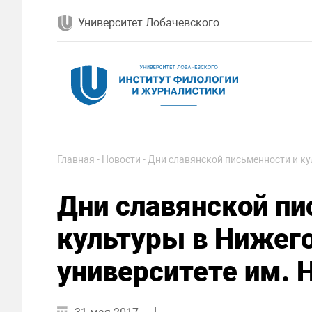
Университет Лобачевского
Главная
-
Новости
-
Дни славянской письменности и ку
Дни славянской пи
культуры в Нижег
университете им. 