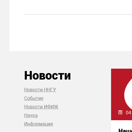
Новости
Новости ННГУ
Событие
Новости ИФИЖ
04
Наука
Информация
Нац