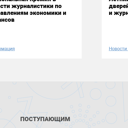
сти журналистики по
двере
равлениям экономики и
и жур
ансов
рмация
Новост
ПОСТУПАЮЩИМ