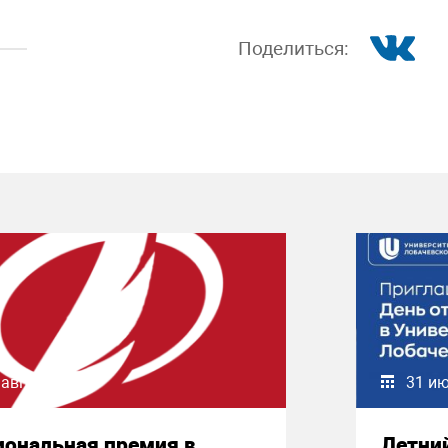
Поделиться:
 августа 2026
31 и
иональная премия в
Летни