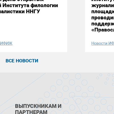
й Института филологии
журнали
налистики ННГУ
площадк
проводи
поддерж
«Правос
и ИФИЖ
Новости И
ВСЕ НОВОСТИ
ВЫПУСКНИКАМ И
ПАРТНЕРАМ