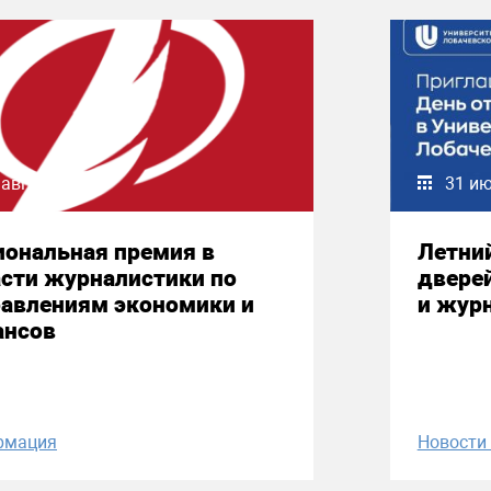
 августа 2026
31 и
иональная премия в
Летни
сти журналистики по
двере
равлениям экономики и
и жур
ансов
рмация
Новост