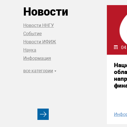
Новости
Новости ННГУ
Событие
Новости ИФИЖ
04
Наука
Информация
Нац
все категории
обла
нап
фин
Инфо