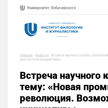
Университет Лобачевского
Главная
-
Новости
-
Встреча научного клуба Lobachev
для частной инициативы»
Встреча научного 
тему: «Новая про
революция. Возмо