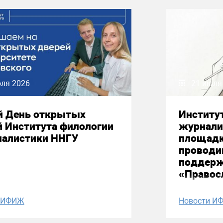
юля 2026
21 июля
й День открытых
Институ
й Института филологии
журнали
налистики ННГУ
площадк
проводи
поддерж
«Правос
и ИФИЖ
Новости И