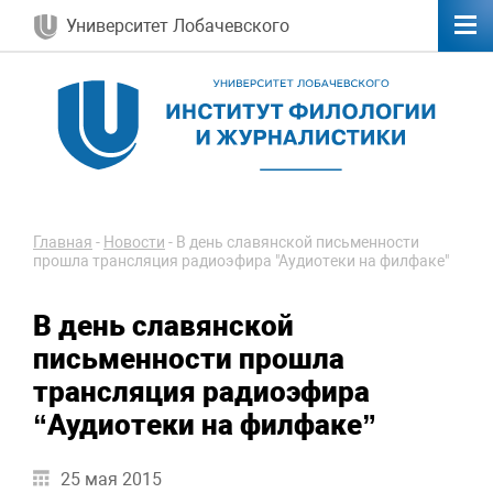
Университет Лобачевского
Главная
-
Новости
-
В день славянской письменности
прошла трансляция радиоэфира "Аудиотеки на филфаке"
В день славянской
письменности прошла
трансляция радиоэфира
“Аудиотеки на филфаке”
25 мая 2015