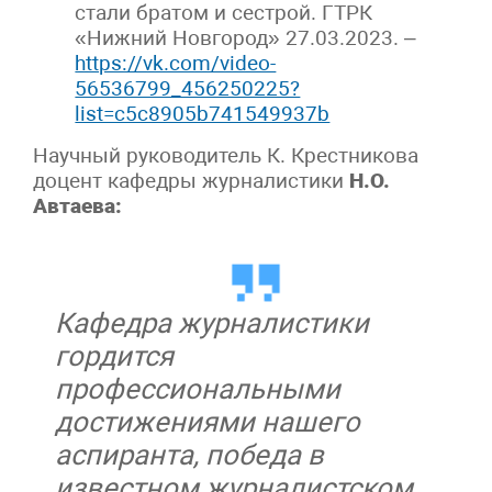
стали братом и сестрой. ГТРК
«Нижний Новгород» 27.03.2023. –
https://vk.com/video-
56536799_456250225?
list=c5c8905b741549937b
Научный руководитель К. Крестникова
доцент кафедры журналистики
Н.О.
Автаева:
Кафедра журналистики
гордится
профессиональными
достижениями нашего
аспиранта, победа в
известном журналистском