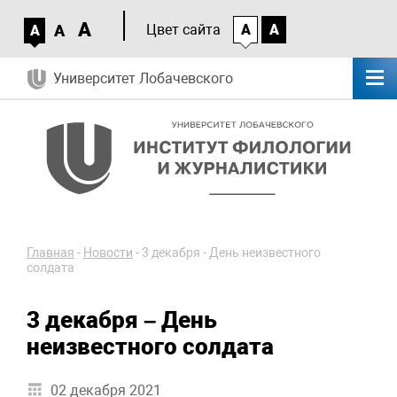
A
A
Цвет сайта
A
A
A
Университет Лобачевского
Главная
-
Новости
-
3 декабря - День неизвестного
солдата
3 декабря – День
неизвестного солдата
02 декабря 2021