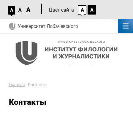
A
A
Цвет сайта
A
A
A
Университет Лобачевского
Главная
-
Контакты
Контакты