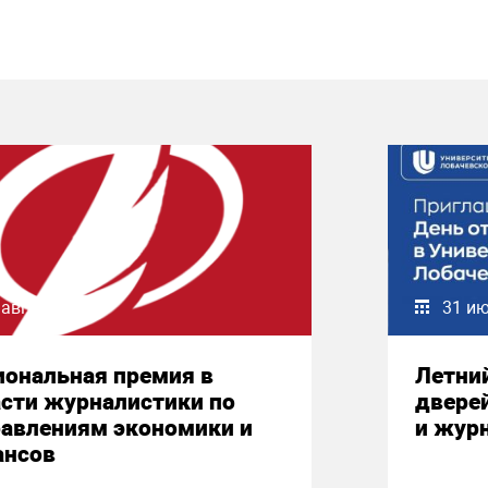
 августа 2026
31 и
иональная премия в
Летни
сти журналистики по
двере
равлениям экономики и
и жур
ансов