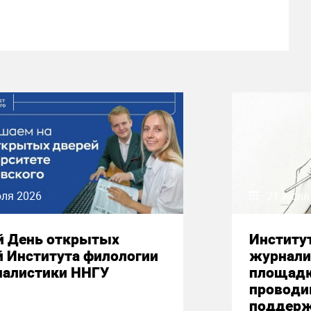
юля 2026
21 июля
й День открытых
Институ
й Института филологии
журнали
налистики ННГУ
площадк
проводи
поддерж