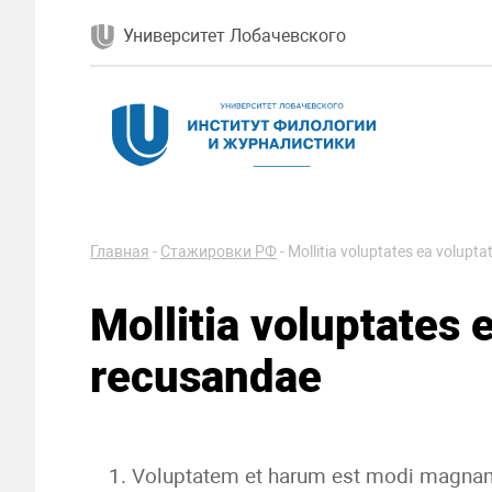
Университет Лобачевского
Главная
-
Стажировки РФ
-
Mollitia voluptates ea volupt
Mollitia voluptates 
recusandae
Voluptatem et harum est modi magna