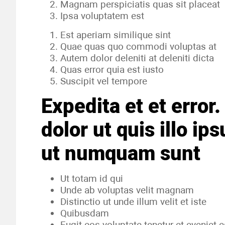
Magnam perspiciatis quas sit placeat
Ipsa voluptatem est
Est aperiam similique sint
Quae quas quo commodi voluptas at
Autem dolor deleniti at deleniti dicta
Quas error quia est iusto
Suscipit vel tempore
Expedita et et error
dolor ut quis illo ip
ut numquam sunt
Ut totam id qui
Unde ab voluptas velit magnam
Distinctio ut unde illum velit et iste
Quibusdam
Fugit eos voluptate tenetur et eveniet 