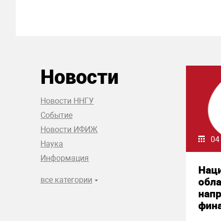
Новости
Новости ННГУ
Событие
Новости ИФИЖ
04
Наука
Информация
Нац
все категории
обла
нап
фин