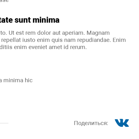
tate sunt minima
cto. Ut est rem dolor aut aperiam. Magnam
 repellat iusto enim quis nam repudiandae. Enim
itiis enim eveniet amet id rerum.
ia minima hic
Поделиться: