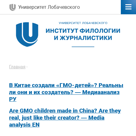
Университет Лобачевского
Главная
-
В Китае создали «ГМО-детей»? Реальны
ли они и их создатель? — Медиаанализ
РУ
Are GMO children made in China? Are they
real, just like their creator? — Media
analysis EN