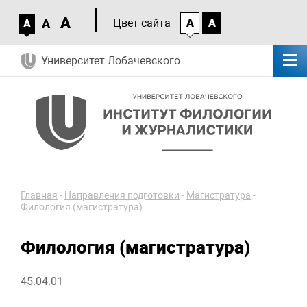
A
A
Цвет сайта
A
A
A
Университет Лобачевского
Главная
-
Направления подготовки
-
Магистратура
-
Филология (магистратура)
Филология (магистратура)
45.04.01