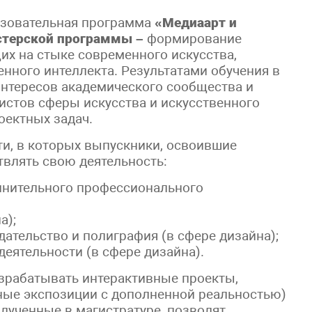
азовательная программа
«Медиаарт и
стерской программы –
формирование
х на стыке современного искусства,
нного интеллекта. Результатами обучения в
интересов академического сообщества и
истов сферы искусства и искусственного
оектных задач.
и, в которых выпускники, освоившие
твлять свою деятельность:
олнительного профессионального
а);
ательство и полиграфия (в сфере дизайна);
еятельности (в сфере дизайна).
зрабатывать интерактивные проекты,
ные экспозиции с дополненной реальностью)
лученные в магистратуре, позволят