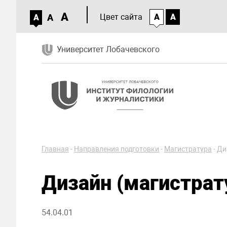
A
A
Цвет сайта
A
A
A
Университет Лобачевского
Главная
-
Направления подготовки
-
Магистратура
-
Ди
Дизайн (магистрат
54.04.01