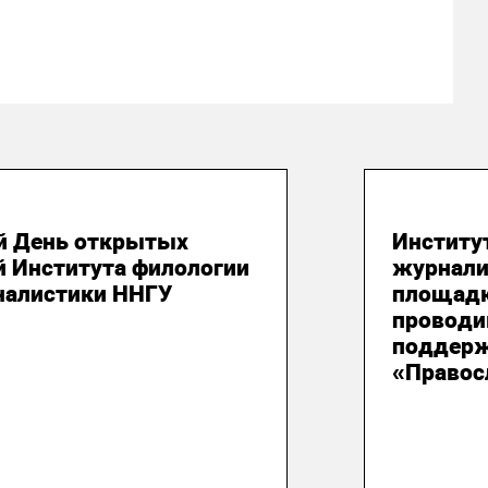
юля 2026
21 июля
й День открытых
Институ
й Института филологии
журнали
налистики ННГУ
площадк
проводи
поддерж
«Правос