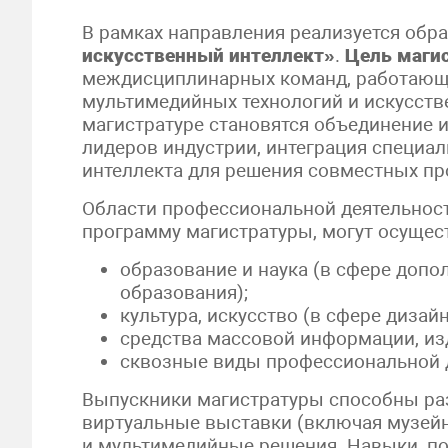
В рамках направления реализуется обр
искусственный интеллект»
.
Цель маги
междисциплинарных команд, работающи
мультимедийных технологий и искусстве
магистратуре становятся объединение 
лидеров индустрии, интеграция специал
интеллекта для решения совместных пр
Области профессиональной деятельност
программу магистратуры, могут осущес
образование и наука (в сфере доп
образования);
культура, искусство (в сфере дизайн
средства массовой информации, изд
сквозные виды профессиональной д
Выпускники магистратуры способны ра
виртуальные выставки (включая музей
и мультимедийные решения. Навыки, по