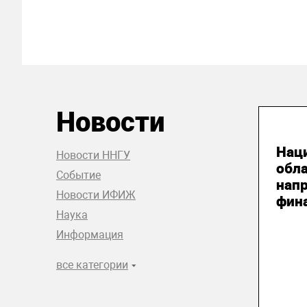
Новости
04
Нац
Новости ННГУ
обл
Событие
нап
Новости ИФИЖ
фин
Наука
Информация
все категории