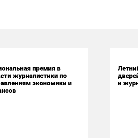
 августа 2026
31 и
иональная премия в
Летни
асти журналистики по
двере
равлениям экономики и
и жур
ансов