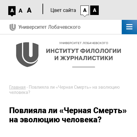
A
A
Цвет сайта
A
A
A
Университет Лобачевского
Главная
-
Повлияла ли «Черная Смерть» на эволюцию
человека?
Повлияла ли «Черная Смерть»
на эволюцию человека?