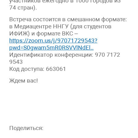
участников ежегодно в 1000 городов из
74 стран).
Встреча состоится в смешанном формате:
в Медиацентре ННГУ (для студентов
ИФИЖ) и формате ВКС –
https://zoom.us/j/97071729543?
pwd=S0gwam5mR0RSVVlNdEl..
Идентификатор конференции: 970 7172
9543
Код доступа: 663061
Ждем вас!
Поделиться: