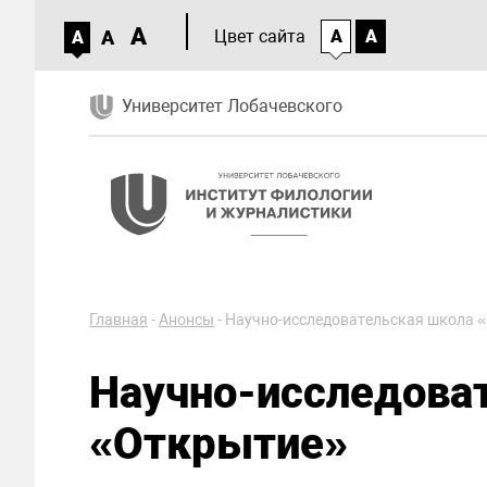
A
A
Цвет сайта
A
A
A
Университет Лобачевского
Главная
-
Анонсы
-
Научно-исследовательская школа 
Научно-исследова
«Открытие»