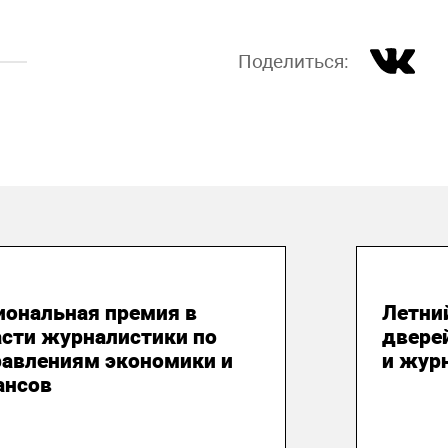
Поделиться:
 августа 2026
31 и
иональная премия в
Летни
асти журналистики по
двере
равлениям экономики и
и жур
ансов