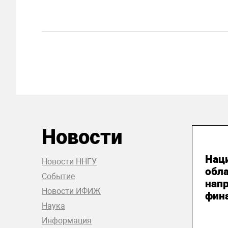
Новости
04
Нац
Новости ННГУ
обл
Событие
нап
Новости ИФИЖ
фин
Наука
Информация