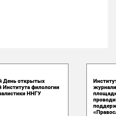
юля 2026
21 июля
й День открытых
Институ
й Института филологии
журнали
налистики ННГУ
площадк
проводи
поддерж
«Правос