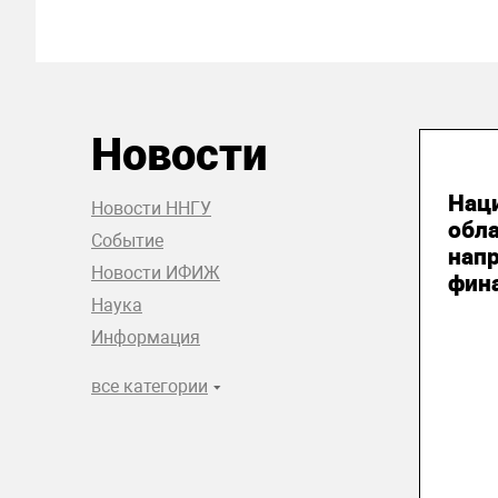
Новости
04
Нац
Новости ННГУ
обл
Событие
нап
Новости ИФИЖ
фин
Наука
Информация
все категории