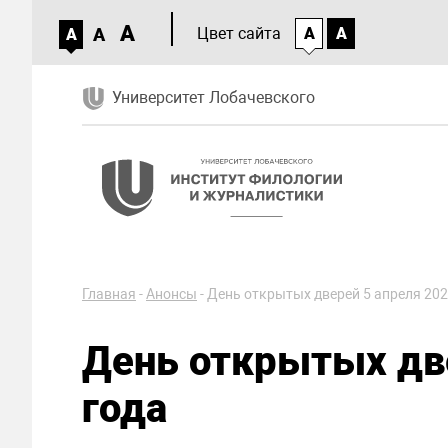
A
A
Цвет сайта
A
A
A
Университет Лобачевского
Главная
-
Анонсы
-
День открытых дверей 5 апреля 202
День открытых две
года