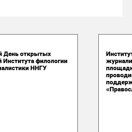
юля 2026
21 июля
й День открытых
Институ
й Института филологии
журнали
налистики ННГУ
площадк
проводи
поддерж
«Правос