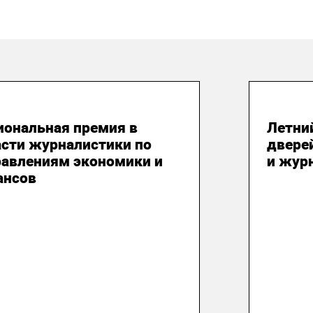
 августа 2026
31 и
иональная премия в
Летни
асти журналистики по
двере
равлениям экономики и
и жур
ансов